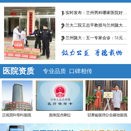
实时发布：兰州男科哪家医院好-总榜发布--兰州陇大医院怎么样?
兰大二院王志平教授与兰州陇大男科医院专家共话男科规范、创新诊疗，
兰州陇大：五一专家会诊：51元泌尿男科惠民普查
医院资质
专业品质 口碑相传