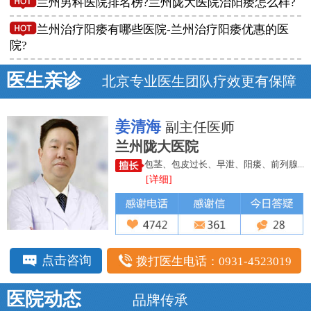
兰州男科医院排名榜?兰州陇大医院治阳痿怎么样?
兰州治疗阳痿有哪些医院-兰州治疗阳痿优惠的医
院?
医生亲诊
北京专业医生团队疗效更有保障
姜清海
副主任医师
兰州陇大医院
包茎、包皮过长、早泄、阳痿、前列腺...
[详细]
点击咨询
拨打医生电话：0931-4523019
医院动态
品牌传承