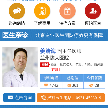
咨询病情
了解费用
治疗方案
预约医生
医生亲诊
北京专业医生团队疗效更有保障
姜清海
副主任医师
兰州陇大医院
包茎、包皮过长、早泄、阳痿、前列腺...
[详细]
点击咨询
拨打医生电话：0931-4523019