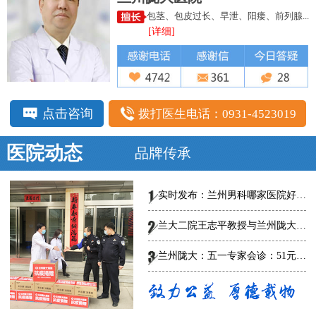
包茎、包皮过长、早泄、阳痿、前列腺...
[详细]
点击咨询
拨打医生电话：0931-4523019
医院动态
品牌传承
实时发布：兰州男科哪家医院好-总榜发布--兰州陇大医院怎么样?
兰大二院王志平教授与兰州陇大男科医院专家共话男科规范、创新诊疗，
兰州陇大：五一专家会诊：51元泌尿男科惠民普查