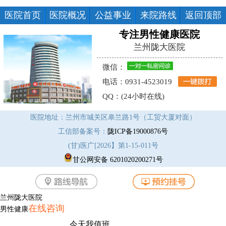
医院首页
医院概况
公益事业
来院路线
返回顶部
专注男性健康医院
兰州陇大医院
微信：
电话：0931-4523019
QQ：(24小时在线)
医院地址：兰州市城关区皋兰路1号（工贸大厦对面）
工信部备案号：
陇ICP备19000876号
(甘)医广[2026】第1-15-011号
甘公网安备 6201020200271号
兰州陇大医院
在线咨询
男性健康
今天我值班