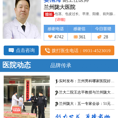
兰州陇大医院
包茎、包皮过长、早泄、阳痿、前列腺...
[详细]
点击咨询
拨打医生电话：0931-4523019
医院动态
品牌传承
实时发布：兰州男科哪家医院好-总榜发布--兰州陇大医院怎么样?
兰大二院王志平教授与兰州陇大男科医院专家共话男科规范、创新诊疗，
兰州陇大：五一专家会诊：51元泌尿男科惠民普查