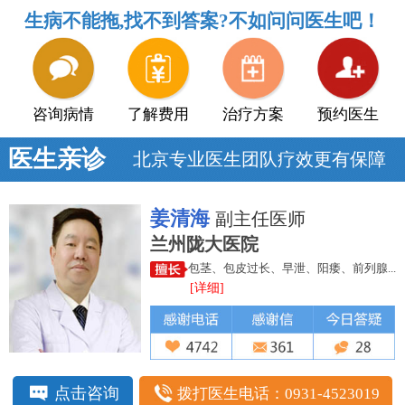
生病不能拖,找不到答案?不如问问医生吧！
咨询病情
了解费用
治疗方案
预约医生
医生亲诊
北京专业医生团队疗效更有保障
姜清海
副主任医师
兰州陇大医院
包茎、包皮过长、早泄、阳痿、前列腺...
[详细]
点击咨询
拨打医生电话：0931-4523019