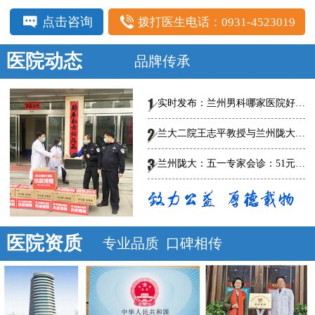
点击咨询
拨打医生电话：0931-4523019
医院动态
品牌传承
实时发布：兰州男科哪家医院好-总榜发布--兰州陇大医院怎么样?
兰大二院王志平教授与兰州陇大男科医院专家共话男科规范、创新诊疗，
兰州陇大：五一专家会诊：51元泌尿男科惠民普查
医院资质
专业品质 口碑相传