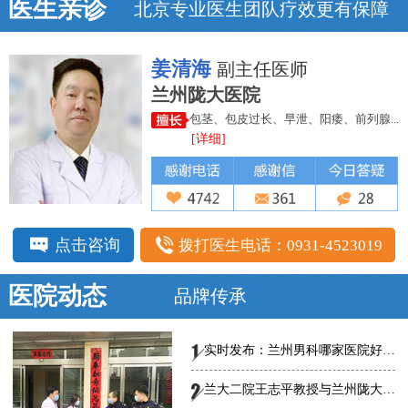
医生亲诊
北京专业医生团队疗效更有保障
姜清海
副主任医师
兰州陇大医院
包茎、包皮过长、早泄、阳痿、前列腺...
[详细]
点击咨询
拨打医生电话：0931-4523019
医院动态
品牌传承
实时发布：兰州男科哪家医院好-总榜发布--兰州陇大医院怎么样?
兰大二院王志平教授与兰州陇大男科医院专家共话男科规范、创新诊疗，