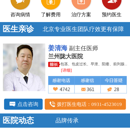
咨询病情
了解费用
治疗方案
预约医生
医生亲诊
北京专业医生团队疗效更有保障
姜清海
副主任医师
兰州陇大医院
包茎、包皮过长、早泄、阳痿、前列腺...
[详细]
点击咨询
拨打医生电话：0931-4523019
医院动态
品牌传承