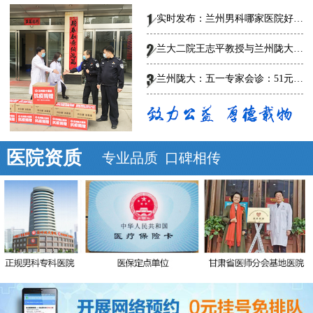
实时发布：兰州男科哪家医院好-总榜发布--兰州陇大医院怎么样?
兰大二院王志平教授与兰州陇大男科医院专家共话男科规范、创新诊疗，
兰州陇大：五一专家会诊：51元泌尿男科惠民普查
医院资质
专业品质 口碑相传