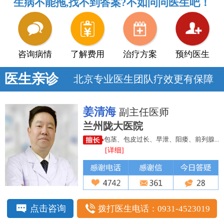
生病不能拖,找不到答案?不如问问医生吧！
咨询病情
了解费用
治疗方案
预约医生
医生亲诊
北京专业医生团队疗效更有保障
姜清海
副主任医师
兰州陇大医院
包茎、包皮过长、早泄、阳痿、前列腺...
[详细]
点击咨询
拨打医生电话：0931-4523019