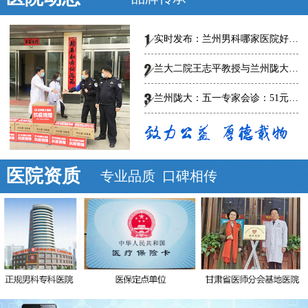
实时发布：兰州男科哪家医院好-总榜发布--兰州陇大医院怎么样?
兰大二院王志平教授与兰州陇大男科医院专家共话男科规范、创新诊疗，
兰州陇大：五一专家会诊：51元泌尿男科惠民普查
医院资质
专业品质 口碑相传