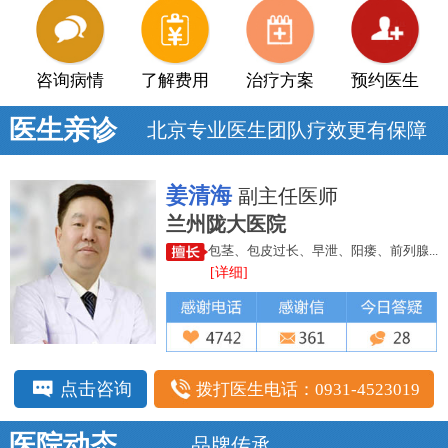
咨询病情
了解费用
治疗方案
预约医生
医生亲诊
北京专业医生团队疗效更有保障
姜清海
副主任医师
兰州陇大医院
包茎、包皮过长、早泄、阳痿、前列腺...
[详细]
点击咨询
拨打医生电话：0931-4523019
医院动态
品牌传承